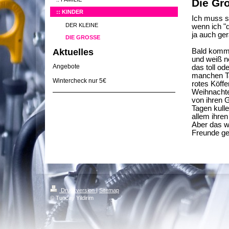
Die Gr
KINDER
Ich muss s
DER KLEINE
wenn ich "d
ja auch ger
DIE GROSSE
Aktuelles
Bald kommt
und weiß n
Angebote
das toll od
manchen Ta
Wintercheck nur 5€
rotes Köffe
Weihnachte
von ihren 
Tagen kulle
allem ihren
Aber das w
Freunde ge
Druckversion
|
Sitemap
© Tuncay Yildirim